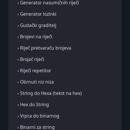
› Generator nasumičnih riječi
› Generator lozinki
› Gudački graditelj
› Brojevi na riječi
› Riječ pretvaraču brojeva
› Brojač riječi
› Riječi repetitor
› Obrnuti niz niza
› String do Hexa (tekst na hex)
› Hex do String
› Vrpca do binarnog
› Binarni za string