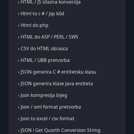
› HTML / JS izlazna konverzija
› Html to c # / jsp kôd
› Html do php
› HTML do ASP / PERL / SWS
› CSV do HTML obrasca
› HTML / UBB pretvorba
› JSON generira C # entitetsku klasu
› JSON generira klase Java entiteta
› Json kompresija bijeg
› Json / xml format pretvorba
› Json to excel / csv format
› JSON i Get Quorth Conversion String