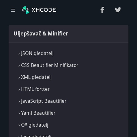
Uljepšavač & Minifier
› JSON gledatelj
› CSS Beautifier Minifikator
› XML gledatelj
› HTML fortter
› JavaScript Beautifier
› Yaml Beautifier
› C# gledatelj
› Java gledatelj